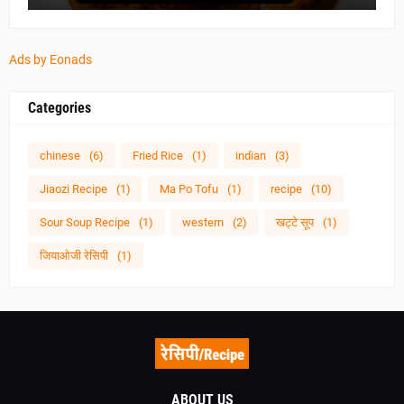
Ads by Eonads
Categories
chinese
(6)
Fried Rice
(1)
indian
(3)
Jiaozi Recipe
(1)
Ma Po Tofu
(1)
recipe
(10)
Sour Soup Recipe
(1)
western
(2)
खट्टे सूप
(1)
जियाओजी रेसिपी
(1)
ABOUT US